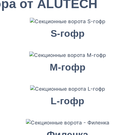
ора от ALUTECH
S-гофр
М-гофр
L-гофр
Филенка