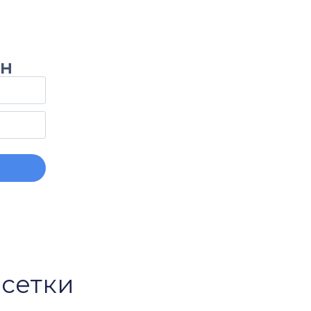
он
сетки